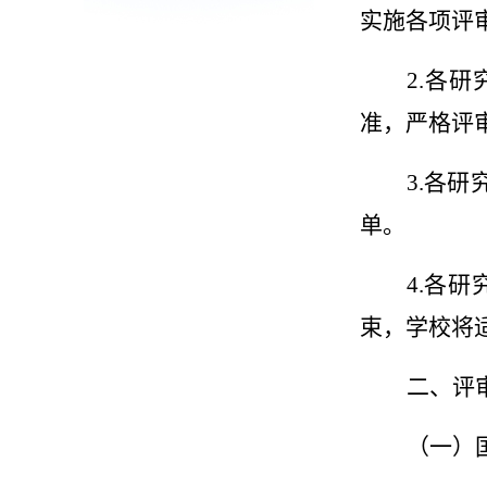
实施各项评
2.
各
研
准，严格评
3.
各
研
单。
4.
各
研
束，学校将
二、评
（一）