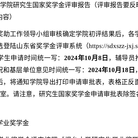
学院研究生国家奖学金评审报告（评审报告要反
内容）
奖助工作领导小组审核确定学院初评结果后，各
选登陆山东省奖学金评审系统（
https://sdxszz-jxj.
学生申请时间统一写：
2024
年
10
月
8
日
，辅导员
况和基层单位意见时间统一写：
2024
年
10
月
18
日
后，将通知学院导出打印申请审批表，表格正反
室。请注意，研究生国家奖学金申请审批表除签
。
学业奖学金