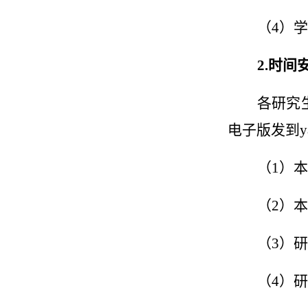
（
4
）学
2.
时间
各研究
电子版发到
y
（
1
）本
（
2
）本
（
3
）研
（
4
）研