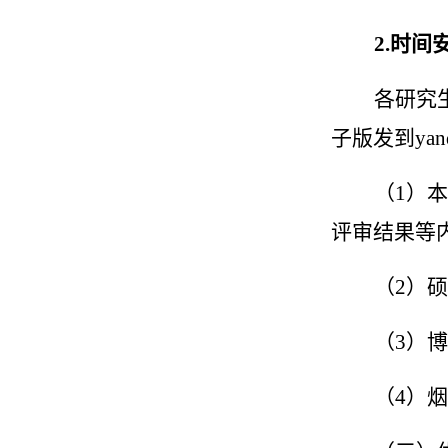
2.
时间
各研究
子版发到
yan
（
1
）本
评审结果等
（
2
）硕
（
3
）博
（
4
）烟