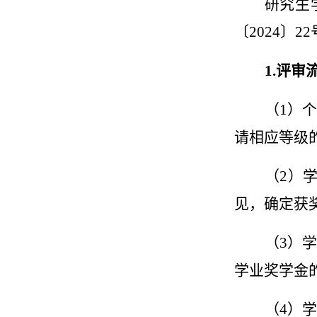
研究生
〔
2024
〕
22
1.
评审
（
1
）个
请相应等级
（
2
）
见，确定获
（
3
）学
学业奖学金
（
4
）学