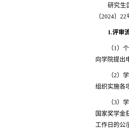
研究生
〔
2024
〕
22
1.
评审
（
1
）个
向学院提出
（
2
）学
组织实施各
（
3
）学
国家奖学金
工作日的公