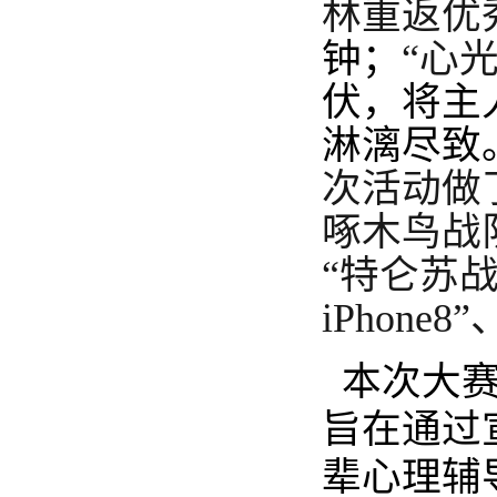
林重返优
钟
；
“心
伏，将主
淋漓尽致
次活动
做
啄木鸟战队
“特仑苏战
iPhon
本次大
旨在通过
辈心理辅